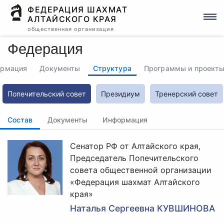
ФЕДЕРАЦИЯ ШАХМАТ
АЛТАЙСКОГО КРАЯ
общественная организация
Федерация
ормация
Документы
Структура
Программы и проект
Попечительский совет
Президиум
Тренерский совет
Состав
Документы
Информация
Сенатор РФ от Алтайского края,
Председатель Попечительского
совета общественной организации
«Федерация шахмат Алтайского
края»
Наталья Сергеевна КУВШИНОВА