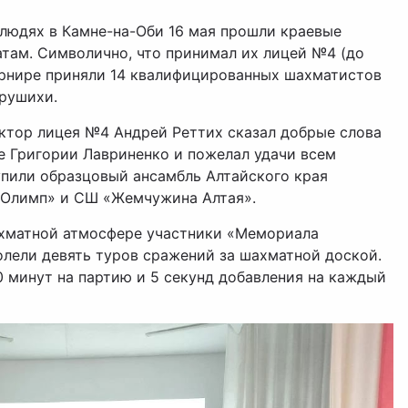
 людях в Камне-на-Оби 16 мая прошли краевые
там. Символично, что принимал их лицей №4 (до
турнире приняли 14 квалифицированных шахматистов
крушихи.
ктор лицея №4 Андрей Реттих сказал добрые слова
е Григории Лавриненко и пожелал удачи всем
упили образцовый ансамбль Алтайского края
«Олимп» и СШ «Жемчужина Алтая».
хматной атмосфере участники «Мемориала
лели девять туров сражений за шахматной доской.
 минут на партию и 5 секунд добавления на каждый