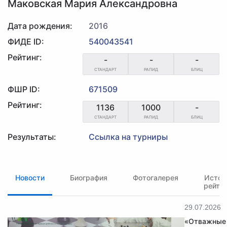
Маковская Мария Александровна
Дата рождения:
2016
ФИДЕ ID:
540043541
Рейтинг:
-
-
-
СТАНДАРТ
РАПИД
БЛИЦ
ФШР ID:
671509
Рейтинг:
1136
1000
-
СТАНДАРТ
РАПИД
БЛИЦ
Результаты:
Ссылка на турниры
Новости
Биография
Фотогалерея
Истор
рейти
29.07.2026
«Отважные