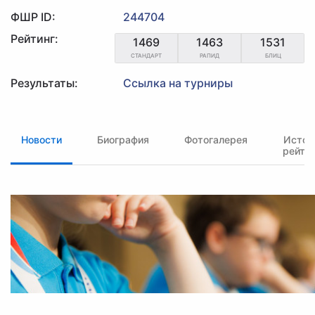
ФШР ID:
244704
Рейтинг:
1469
1463
1531
СТАНДАРТ
РАПИД
БЛИЦ
Результаты:
Ссылка на турниры
Новости
Биография
Фотогалерея
Истор
рейти