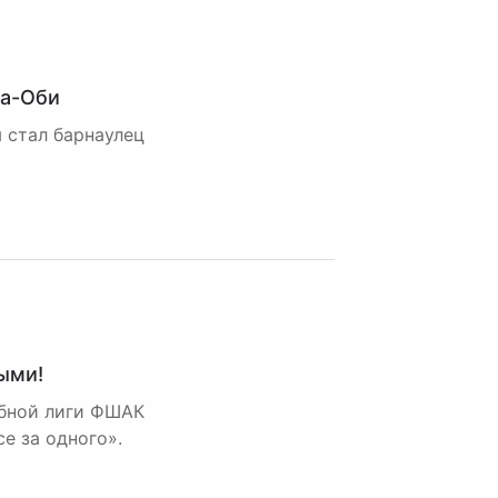
на-Оби
 стал барнаулец
ыми!
лубной лиги ФШАК
е за одного».