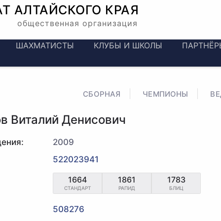
АТ
АЛТАЙСКОГО КРАЯ
общественная организация
ШАХМАТИСТЫ
КЛУБЫ И ШКОЛЫ
ПАРТНЁР
СБОРНАЯ
ЧЕМПИОНЫ
В
в Виталий Денисович
ения:
2009
522023941
1664
1861
1783
СТАНДАРТ
РАПИД
БЛИЦ
508276