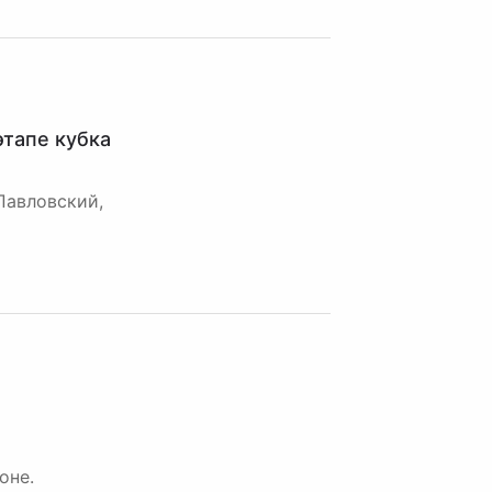
этапе кубка
Павловский,
оне.