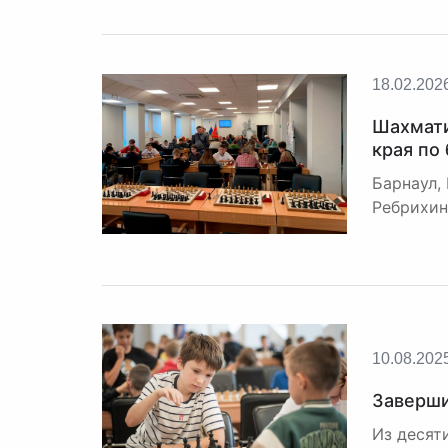
18.02.202
Шахмати
края по
Барнаул,
Ребрихин
10.08.202
Заверши
Из десят