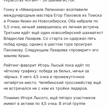
«Красотах Алтая» – 30 шахматисток.
Гонку в «Мемориале Лепихина» возглавили
международные мастера Егор Пахомов из Томска
и Роман Кезин из Новосибирска. Оба набрали по
5,5 очка, ничьей завершилась их личная встреча.
Третьим идёт ещё один новосибирский шахматист
Владислав Лазарев. Со старта он одержал пять
побед кряду, однако в шестом туре проиграл
Пахомову. Следующим Лазарева «проверит» его
земляк Кезин.
Рейтинг-фаворит Игорь Лысый пока идёт по
чёткому графику: победа за белых, ничья за
чёрных. У него 4,5 очка и промежуточное
четвёртое место. Челябинский гроссмейстер ещё
не встречался ни с кем из тройки лидеров.
Помимо Игоря Лысого, ещё пятеро участников
имеют в активе по 4,5 очка. В этой группе