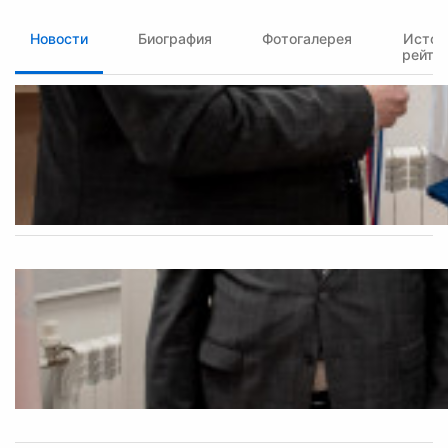
Новости
Биография
Фотогалерея
Истор
рейти