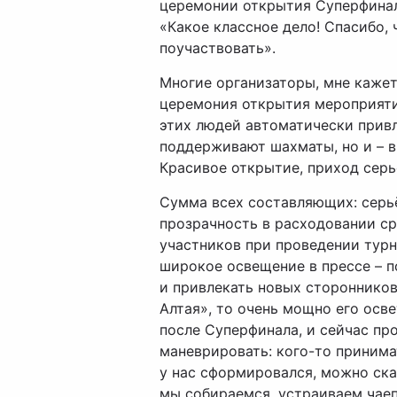
церемонии открытия Суперфинал
«Какое классное дело! Спасибо,
поучаствовать».
Многие организаторы, мне кажет
церемония открытия мероприятия
этих людей автоматически привле
поддерживают шахматы, но и – в
Красивое открытие, приход серьё
Сумма всех составляющих: серьё
прозрачность в расходовании ср
участников при проведении турн
широкое освещение в прессе – п
и привлекать новых сторонников.
Алтая», то очень мощно его осве
после Суперфинала, и сейчас пр
маневрировать: кого-то принима
у нас сформировался, можно ска
мы собираемся, устраиваем чаеп