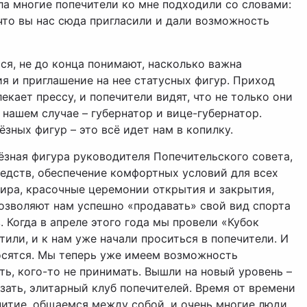
а многие попечители ко мне подходили со словами:
 что вы нас сюда пригласили и дали возможность
ся, не до конца понимают, насколько важна
 и приглашение на нее статусных фигур. Приход
кает прессу, и попечители видят, что не только они
 нашем случае – губернатор и вице-губернатор.
зных фигур – это всё идет нам в копилку.
зная фигура руководителя Попечительского совета,
едств, обеспечение комфортных условий для всех
ира, красочные церемонии открытия и закрытия,
озволяют нам успешно «продавать» свой вид спорта
 Когда в апреле этого года мы провели «Кубок
тили, и к нам уже начали проситься в попечители. И
осятся. Мы теперь уже имеем возможность
ть, кого-то не принимать. Вышли на новый уровень –
зать, элитарный клуб попечителей. Время от времени
итие, общаемся между собой, и очень многие люди