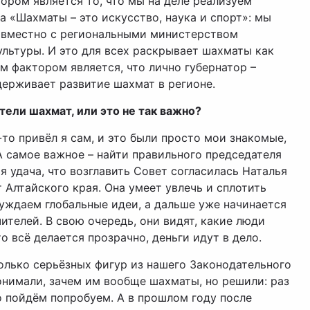
ором является то, что мы на деле реализуем
 «Шахматы – это искусство, наука и спорт»: мы
овместно с региональными министерством
льтуры. И это для всех раскрывает шахматы как
м фактором является, что лично губернатор –
ерживает развитие шахмат в регионе.
тели шахмат, или это не так важно?
-то привёл я сам, и это были просто мои знакомые,
А самое важное – найти правильного председателя
 удача, что возглавить Совет согласилась Наталья
 Алтайского края. Она умеет увлечь и сплотить
суждаем глобальные идеи, а дальше уже начинается
ителей. В свою очередь, они видят, какие люди
о всё делается прозрачно, деньги идут в дело.
олько серьёзных фигур из нашего Законодательного
онимали, зачем им вообще шахматы, но решили: раз
о пойдём попробуем. А в прошлом году после