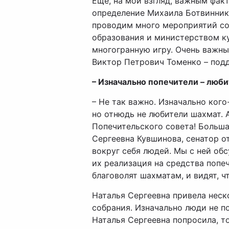
Еще, на мой взгляд, важным факт
определение Михаила Ботвинника
проводим много мероприятий с
образования и министерством ку
многогранную игру. Очень важны
Виктор Петрович Томенко – подд
– Изначально попечители – люби
– Не так важно. Изначально кого
но отнюдь не любители шахмат. 
Попечительского совета! Большая
Сергеевна Кувшинова, сенатор от
вокруг себя людей. Мы с ней об
их реализация на средства попеч
благоволят шахматам, и видят, чт
Наталья Сергеевна привела неск
собрания. Изначально люди не п
Наталья Сергеевна попросила, т