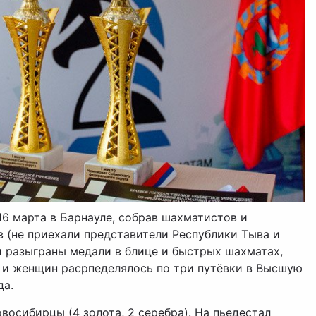
16 марта в Барнауле, собрав шахматистов и
 (не приехали представители Республики Тыва и
и разыграны медали в блице и быстрых шахматах,
ин и женщин расрпеделялось по три путёвки в Высшую
да.
восибирцы (4 золота, 2 серебра). На пьедестал