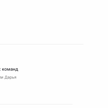
х команд
ли Дарья