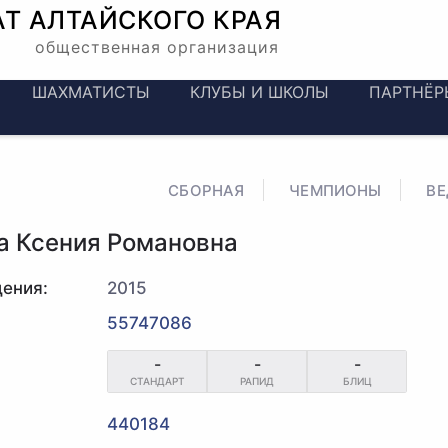
АТ
АЛТАЙСКОГО КРАЯ
общественная организация
ШАХМАТИСТЫ
КЛУБЫ И ШКОЛЫ
ПАРТНЁР
СБОРНАЯ
ЧЕМПИОНЫ
В
а Ксения Романовна
ения:
2015
55747086
-
-
-
СТАНДАРТ
РАПИД
БЛИЦ
440184