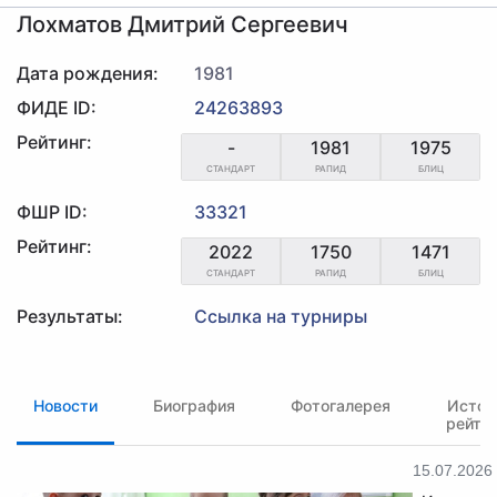
Лохматов Дмитрий Сергеевич
Дата рождения:
1981
ФИДЕ ID:
24263893
Рейтинг:
-
1981
1975
СТАНДАРТ
РАПИД
БЛИЦ
ФШР ID:
33321
Рейтинг:
2022
1750
1471
СТАНДАРТ
РАПИД
БЛИЦ
Результаты:
Ссылка на турниры
Новости
Биография
Фотогалерея
Истор
рейти
15.07.2026