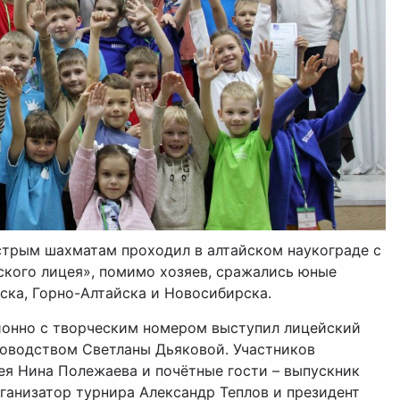
трым шахматам проходил в алтайском наукограде с
йского лицея», помимо хозяев, сражались юные
ска, Горно-Алтайска и Новосибирска.
онно с творческим номером выступил лицейский
оводством Светланы Дьяковой. Участников
я Нина Полежаева и почётные гости – выпускник
рганизатор турнира Александр Теплов и президент