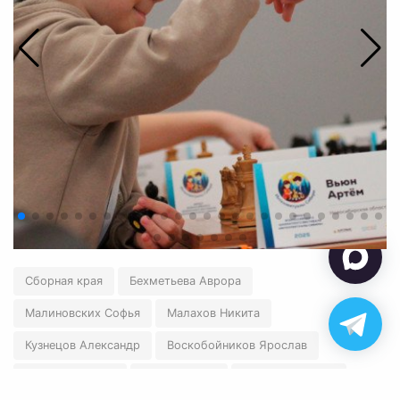
Сборная края
Бехметьева Аврора
Малиновских Софья
Малахов Никита
Кузнецов Александр
Воскобойников Ярослав
Киричук Ульяна
Пурыга Илья
Пупкова Полина