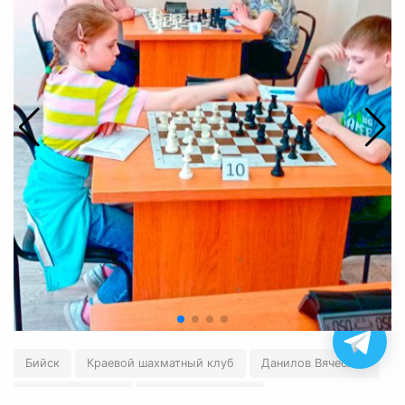
Бийск
Краевой шахматный клуб
Данилов Вячеслав
Явецкий Эдуард
Ниёзов Шавкатбек