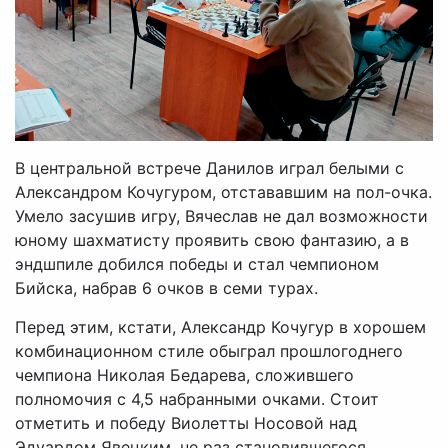
В центральной встрече Данилов играл белыми с
Александром Кочугуром, отстававшим на пол-очка.
Умело засушив игру, Вячеслав не дал возможности
юному шахматисту проявить свою фантазию, а в
эндшпиле добился победы и стал чемпионом
Бийска, набрав 6 очков в семи турах.
Перед этим, кстати, Александр Кочугур в хорошем
комбинационном стиле обыграл прошлогоднего
чемпиона Николая Бедарева, сложившего
полномочия с 4,5 набранными очками. Стоит
отметить и победу Виолетты Носовой над
Эдуардом Явецким, не раз становившегося