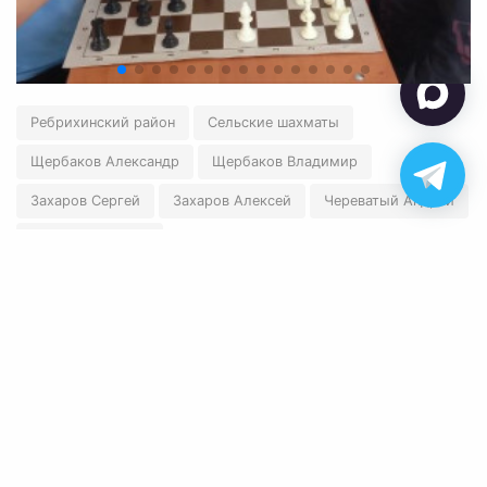
Ребрихинский район
Сельские шахматы
Щербаков Александр
Щербаков Владимир
Захаров Сергей
Захаров Алексей
Череватый Андрей
Череватая Софья
←
Вернуться назад
✉ polart2001@mail.ru
✆ 8-905-084-57-77
Обратная связь
© 2026 Федерация шахмат Алтайского края