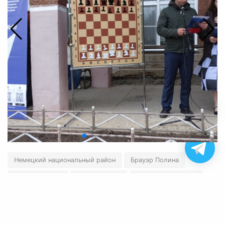
Немецкий национальный район
Брауэр Полина
Брауэр Матвей
Гафнер Данил
Знаменский Игорь
←
Вернуться назад