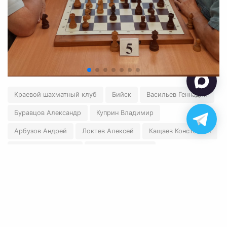
Краевой шахматный клуб
Бийск
Васильев Геннадий
Буравцов Александр
Куприн Владимир
Арбузов Андрей
Локтев Алексей
Кащаев Константин
Кочугур Александр
Машуков Алексей
←
Вернуться назад
✉ polart2001@mail.ru
✆ 8-905-084-57-77
Обратная связь