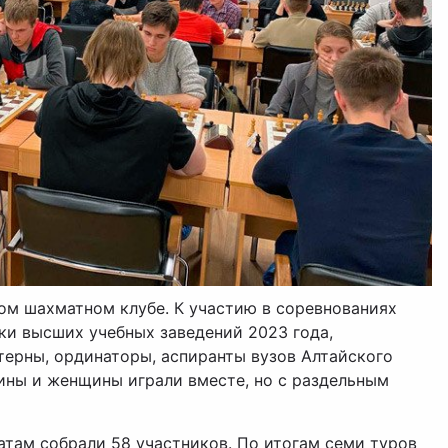
ом шахматном клубе. К участию в соревнованиях
ки высших учебных заведений 2023 года,
терны, ординаторы, аспиранты вузов Алтайского
чины и женщины играли вместе, но с раздельным
там собрали 58 участников. По итогам семи туров