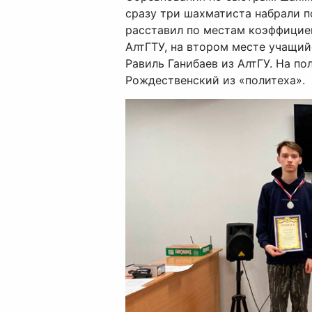
сразу три шахматиста набрали по
расставил по местам коэффицие
АлтГТУ, на втором месте учащий
Равиль Ганибаев из АлтГУ. На по
Рождественский из «политеха».