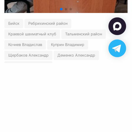
Бийск
Ребрихинский район
Краевой шахматный клуб
Тальменский район
Кочнев Владислав
Куприн Владимир
Щербаков Александр
Деменко Александр
Карапетян Александр
←
Вернуться назад
✉ polart2001@mail.ru
✆ 8-905-084-57-77
Обратная связь
© 2026 Федерация шахмат Алтайского края