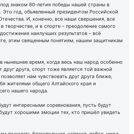
 под знаком 80-летия победы нашей страны в
. Это год, объявленный президентом Российской
ечества. И, конечно, все наши свершения, все
 в творчестве, и в спорте – преодоление самого
 достижение наилучших результатов – всё
ате, этим священным понятиям, нашим защитникам
 в нынешнее время, когда весь наш народ особенно
т друг друга, спорт тоже является той важной
позволяет нам чувствовать друг друга ближе,
ебя жителями общего Алтайского края и
сего нашего народа.
 будут интересными соревнования, пусть будут
будут хорошими эмоции тех, кто пришёл увидеть
сем пожелать благополучия, успехов, побед, мира,