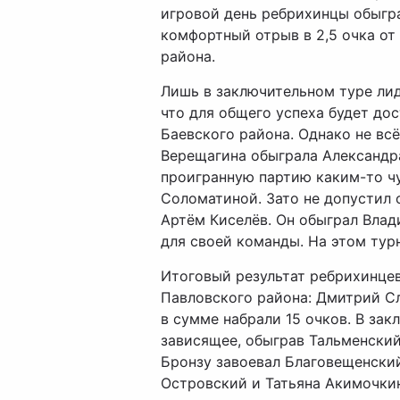
игровой день ребрихинцы обыграл
комфортный отрыв в 2,5 очка от
района.
Лишь в заключительном туре лид
что для общего успеха будет дос
Баевского района. Однако не всё
Верещагина обыграла Александр
проигранную партию каким-то чу
Соломатиной. Зато не допустил 
Артём Киселёв. Он обыграл Вла
для своей команды. На этом тур
Итоговый результат ребрихинцев 
Павловского района: Дмитрий Сл
в сумме набрали 15 очков. В зак
зависящее, обыграв Тальменский 
Бронзу завоевал Благовещенский
Островский и Татьяна Акимочкина