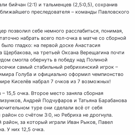
и бийчан (2:1) и тальменцев (2,5:0,5), сохранив
 ближайшего преследователя – команды Павловского
ер позволил себе немного расслабиться, понимая,
таточно набрать всего пол-очка в матче со сборной
 было гладко: на первой доске Анастасия
а Щербакова, на третьей Оксана Верещагина почти
дом смогла обернуть в победу над Полиной
осечки самый стабильный ребрихинский игрок –
димира Голуба и официально оформил чемпионство
нире Киселёв набрал 7 очков из 7 возможных!
– 15,5 очка. Второе место заняла сборная
изунков, Андрей Подчуфаров и Татьяна Барабанова
лючительном туре они сделали всё от себя
район со счётом 3:0, но Ребриха не дрогнула.
 район, за который играли Иван Рыков, Павел
. У них 12,5 очка.