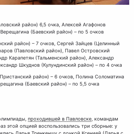
ловский район) 6,5 очка, Алексей Агафонов
 Верещагина (Баевский район) – по 5 очков
нский район) – 7 очков, Сергей Зайцев (Целинный
уфаров (Павловский район), Павел Островский
ндр Карапетян (Тальменский район), Александр
ександр Шкуднов (Кулундинский район) – по 4 очка
-Пристанский район) – 6 очков, Полина Соломатина
рещагина (Баевский район) – по 5,5 очка
олимпиады,
проходившей в Павловске
, командам
раз этой опцией воспользовались три сборные: у
ились Дарья Тренкеншу с дочкой Ксенией (Дарья с