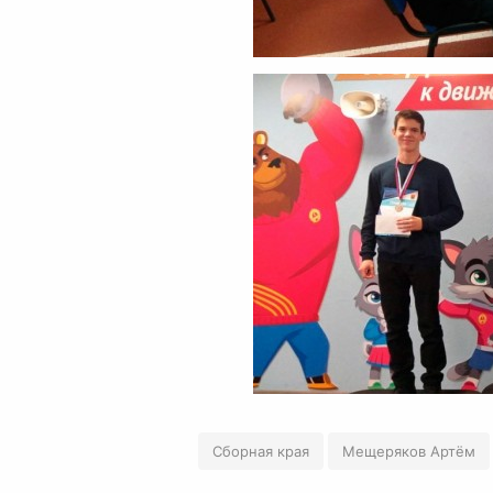
Сборная края
Мещеряков Артём