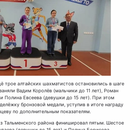
ё трое алтайских шахматистов остановились в шаге
заняли Вадим Королёв (мальчики до 11 лет), Роман
и Полина Евсеева (девушки до 15 лет). При этом
делёжку бронзовой медали, уступив в итоге награду
цеву по дополнительным показателям.
из Тальменского района финишировал пятым. Шестое
удаева (девушки до 15 лет) и Полина Борисова