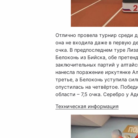
Отлично провела турнир среди д
она не входила даже в первую дес
очка. В предпоследнем туре Лиз
Белоконь из Бийска, обе претен
заключительных партий у алтай
нанесла поражение иркутянке Ал
третье, а Белоконь уступила си
опустилась на четвёртое. Побед
области – 7,5 очка. Серебро у Ад
Техническая информация