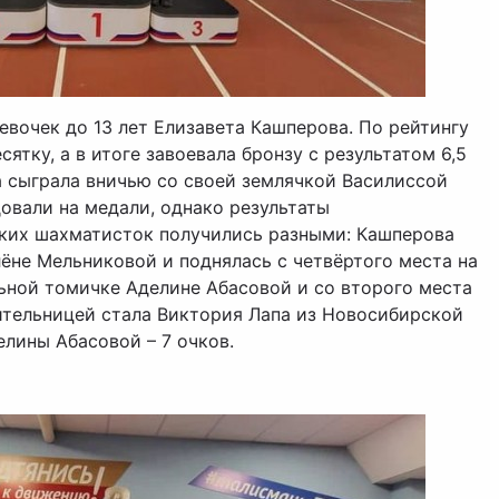
евочек до 13 лет Елизавета Кашперова. По рейтингу
ятку, а в итоге завоевала бронзу с результатом 6,5
а сыграла вничью со своей землячкой Василиссой
довали на медали, однако результаты
ских шахматисток получились разными: Кашперова
ёне Мельниковой и поднялась с четвёртого места на
льной томичке Аделине Абасовой и со второго места
ительницей стала Виктория Лапа из Новосибирской
елины Абасовой – 7 очков.