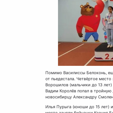
Помимо Василиссы Белоконь, ещ
от пьедестала. Четвёртое место 
Ворошилов (мальчики до 13 лет) 
Вадим Королёв попал в тройную 
новосибирцу Александру Смолен
Илья Пурыга (юноши до 15 лет) 
место заняли бийчанки Ксения Б