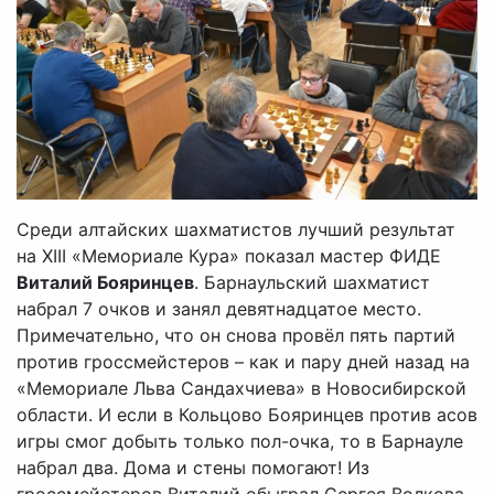
Среди алтайских шахматистов лучший результат
на XIII «Мемориале Кура» показал мастер ФИДЕ
Виталий Бояринцев
. Барнаульский шахматист
набрал 7 очков и занял девятнадцатое место.
Примечательно, что он снова провёл пять партий
против гроссмейстеров – как и пару дней назад на
«Мемориале Льва Сандахчиева» в Новосибирской
области. И если в Кольцово Бояринцев против асов
игры смог добыть только пол-очка, то в Барнауле
набрал два. Дома и стены помогают! Из
гроссмейстеров Виталий обыграл Сергея Волкова,