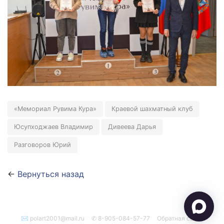
«Мемориал Рувима Кура»
Краевой шахматный клуб
Юсупходжаев Владимир
Дивеева Дарья
Разговоров Юрий
←
Вернуться назад
✉ polart2001@mail.ru
✆ 8-905-084-57-77
Обратная связь