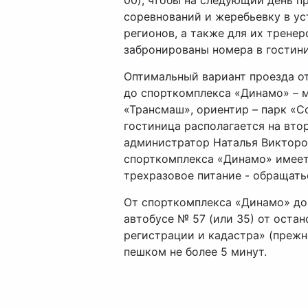
00), чтобы на следующий день 
соревнований и жеребьевку в ус
регионов, а также для их тренер
забронированы номера в гостин
Оптимальный вариант проезда о
до спорткомплекса «Динамо» – 
«Трансмаш», ориентир – парк «С
гостиница располагается на вто
администратор Наталья Викторов
спорткомплекса «Динамо» имеетс
трехразовое питание - обращатьс
От спорткомплекса «Динамо» до
автобусе № 57 (или 35) от оста
регистрации и кадастра» (прежне
пешком не более 5 минут.