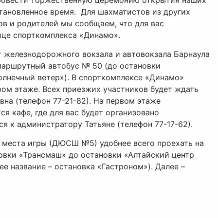
провести торжественную церемонию открытия наших
тановленное время. Для шахматистов из других
ов и родителей мы сообщаем, что для вас
ице спорткомплекса «Динамо».
т железнодорожного вокзала и автовокзала Барнаула
маршрутный автобус № 50 (до остановки
олнечный ветер»). В спорткомплексе «Динамо»
ром этаже. Всех приезжих участников будет ждать
на (телефон 77-21-82). На первом этаже
я кафе, где для вас будет организовано
я к администратору Татьяне (телефон 77-17-62).
 места игры (ДЮСШ №5) удобнее всего проехать на
новки «Трансмаш» до остановки «Алтайский центр
е название – остановка «Гастроном»). Далее –