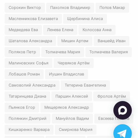
Сорокин Виктор
Пахолков Владимир
Попов Макар
Масленникова Елизавета
Щербинина Алиса
Медведева Ева
Ленева Елена
Колосова Анна
Шаталова Александра
Мишин Артем
Ваншейд Иван
Поляков Петр
Толмачева Мария
Толмачева Валерия
Малиновских Софья
Червяков Артём
Лобашов Роман
Иушин Владислав
Самоволий Александра
Тетерина Евангелина
Татаринцева Диана
Паршин Алексей
Фролов Артём
Пьянков Егор
Мещеряков Александр
Полянкин Дмитрий
Мануйлов Вадим
Евсеева Полина
Кишкаренко Варвара
Смирнова Мария