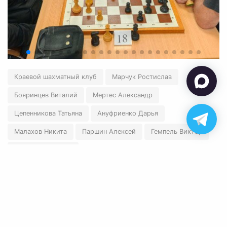
Краевой шахматный клуб
Марчук Ростислав
Бояринцев Виталий
Мертес Александр
Цепенникова Татьяна
Ануфриенко Дарья
Малахов Никита
Паршин Алексей
Гемпель Виктор
Бурцев Владимир
←
Вернуться назад
✉ polart2001@mail.ru
✆ 8-905-084-57-77
Обратная связь