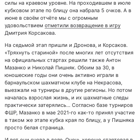
силы на краевом уровне. На проходившем в июле
кубковом этапе по блицу она набрала 5 очков. А в
июне в своём отчёте мы с огромным
удовольствием
отметили возвращение в игру
Дмитрия Корсакова.
На седьмой этап пришли и Дронова, и Корсаков.
«Тряхнуть стариной» после многих лет отсутствия
на официальных стартах решили также Антон
Мазанко и Николай Пишняк. Обоим за 30, в
юношеские годы они очень активно играли в
барнаульском шахматном клубе на Некрасова,
выезжали на турниры в другие регионы. Но потом
началась взрослая жизнь, и их шахматные следы
практически затерялись… Согласно базе турниров
ФШР, Мазанко в мае 2021-го как-то принял участие
в таком же этапе кубка края по блицу, а у Пишняка
просто белая страница.
И вот они снова в деле. Очень хорошо стартовал в