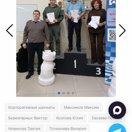
Корпоративные шахматы
Максимов Максим
Безматерных Виктор
Козлова Юлия
Евсеева Полина
Новикова Таисия
Толмачева Валерия