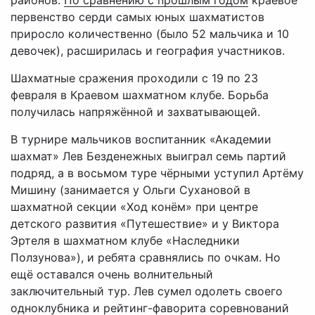
районов.
По сравнению с прошлым годом
краевое
первенство серди самых юных шахматистов
приросло количественно (было 52 мальчика и 10
девочек), расширилась и география участников.
Шахматные сражения проходили с 19 по 23
февраля в Краевом шахматном клубе. Борьба
получилась напряжённой и захватывающей.
В турнире мальчиков воспитанник «Академии
шахмат» Лев Безденежных выиграл семь партий
подряд, а в восьмом туре чёрными уступил Артёму
Мишину (занимается у Ольги Сухановой в
шахматной секции «Ход конём» при центре
детского развития «Путешествие» и у Виктора
Эртеля в шахматном клубе «Наследники
Ползунова»), и ребята сравнялись по очкам. Но
ещё оставался очень волнительный
заключительный тур. Лев сумел одолеть своего
одноклубника и рейтинг-фаворита соревнований