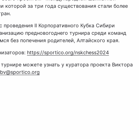
ми которой за три года существования стали более
ран.
 с проведения
II
Корпоративного Кубка Сибири
ганизацию предновогоднего турнира среди команд
ся без попечения родителей, Алтайского края.
низаторов:
https://sportico.org/nskchess2024
турнире можете узнать у куратора проекта Виктора
bv
@
sportico
.
org