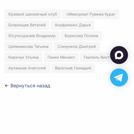
Краевой шахматный клуб
«Мемориал Рувима Кура»
Бояринцев Виталий
Ануфриенко Дарья
Юсупходжаев Владимир
Борисова Полина
Цепенникова Татьяна
Слизунков Дмитрий
Киричук Ульяна
Панин Михаил
Гемпель Виктор
Артемьев Анатолий
Васильев Геннадий
←
Вернуться назад
✉ polart2001@mail.ru
✆ 8-905-084-57-77
Обратная связь
© 2026 Федерация шахмат Алтайского края