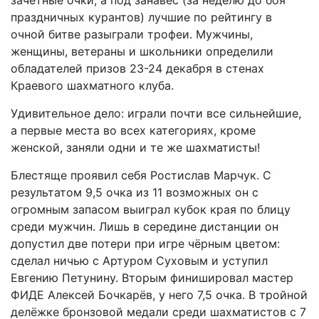
зачётные очки, а под занавес (за неделю до боя
праздничных курантов) лучшие по рейтингу в
очной битве разыграли трофеи. Мужчины,
женщины, ветераны и школьники определили
обладателей призов 23-24 декабря в стенах
Краевого шахматного клуба.
Удивительное дело: играли почти все сильнейшие,
а первые места во всех категориях, кроме
женской, заняли одни и те же шахматисты!
Блестяще проявил себя Ростислав Марчук. С
результатом 9,5 очка из 11 возможных он с
огромным запасом выиграл кубок края по блицу
среди мужчин. Лишь в середине дистанции он
допустил две потери при игре чёрным цветом:
сделал ничью с Артуром Суховым и уступил
Евгению Петунину. Вторым финишировал мастер
ФИДЕ Алексей Бочкарёв, у него 7,5 очка. В тройной
делёжке бронзовой медали среди шахматистов с 7