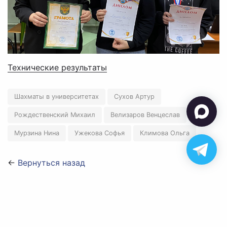
Технические результаты
Шахматы в университетах
Сухов Артур
Рождественский Михаил
Велизаров Венцеслав
Мурзина Нина
Ужекова Софья
Климова Ольга
←
Вернуться назад
✉ polart2001@mail.ru
✆ 8-905-084-57-77
Обратная связь
© 2026 Федерация шахмат Алтайского края