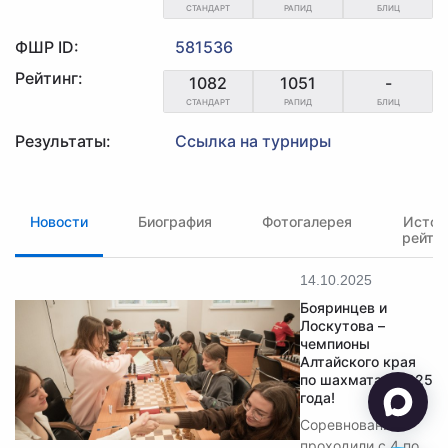
СТАНДАРТ
РАПИД
БЛИЦ
ФШР ID:
581536
Рейтинг:
1082
1051
-
СТАНДАРТ
РАПИД
БЛИЦ
Результаты:
Ссылка на турниры
Новости
Биография
Фотогалерея
Истор
рейти
14.10.2025
Бояринцев и
Лоскутова –
чемпионы
Алтайского края
по шахматам 2025
года!
Соревнования
проходили с 4 по