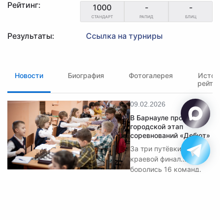
Рейтинг:
1000
-
-
СТАНДАРТ
РАПИД
БЛИЦ
Результаты:
Ссылка на турниры
Новости
Биография
Фотогалерея
Истор
рейти
09.02.2026
В Барнауле прошёл
городской этап
соревнований «Дебют»
За три путёвки в
краевой финал
боролись 16 команд.
✉ polart2001@mail.ru
✆ 8-905-084-57-77
Обратная связь
© 2026 Федерация шахмат Алтайского края