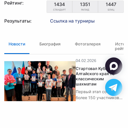
Рейтинг:
1434
1351
1447
СТАНДАРТ
РАПИД
БЛИЦ
Результаты:
Ссылка на турниры
Новости
Биография
Фотогалерея
Истор
рейти
04.02.2026
Стартовал Кубок
Алтайского края по
классическим
шахматам
Первый этап собрал
более 150 участников
из восьми
муниципалитетов.
✉ polart2001@mail.ru
✆ 8-905-084-57-77
Обратная связь