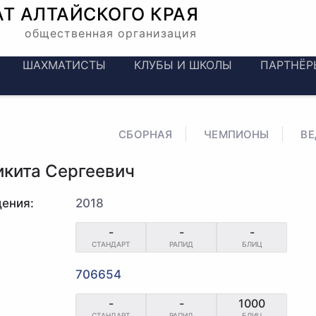
АТ
АЛТАЙСКОГО КРАЯ
общественная организация
ШАХМАТИСТЫ
КЛУБЫ И ШКОЛЫ
ПАРТНЁР
СБОРНАЯ
ЧЕМПИОНЫ
В
икита Сергеевич
ения:
2018
-
-
-
СТАНДАРТ
РАПИД
БЛИЦ
706654
-
-
1000
СТАНДАРТ
РАПИД
БЛИЦ