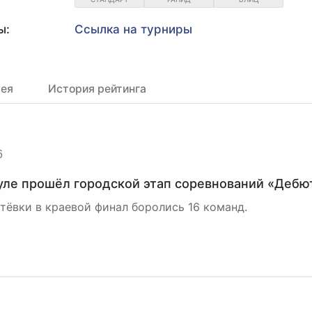
ы:
Ссылка на турниры
рея
История рейтинга
6
уле прошёл городской этап соревнований «Дебю
утёвки в краевой финал боролись 16 команд.