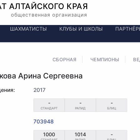
АТ
АЛТАЙСКОГО КРАЯ
общественная организация
ШАХМАТИСТЫ
КЛУБЫ И ШКОЛЫ
ПАРТНЁР
СБОРНАЯ
ЧЕМПИОНЫ
В
кова Арина Сергеевна
ения:
2017
-
-
-
СТАНДАРТ
РАПИД
БЛИЦ
703948
1000
1014
-
СТАНДАРТ
РАПИД
БЛИЦ