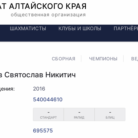
АТ
АЛТАЙСКОГО КРАЯ
общественная организация
ШАХМАТИСТЫ
КЛУБЫ И ШКОЛЫ
ПАРТНЁР
СБОРНАЯ
ЧЕМПИОНЫ
В
в Святослав Никитич
ения:
2016
540044610
-
-
-
СТАНДАРТ
РАПИД
БЛИЦ
695575