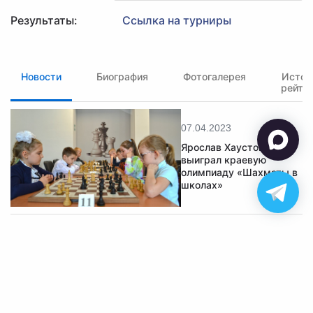
Результаты:
Ссылка на турниры
Новости
Биография
Фотогалерея
Истор
рейти
07.04.2023
Ярослав Хаустов
выиграл краевую
олимпиаду «Шахматы в
школах»
✉ polart2001@mail.ru
✆ 8-905-084-57-77
Обратная связь
© 2026 Федерация шахмат Алтайского края