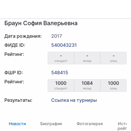
Браун София Валерьевна
Дата рождения:
2017
ФИДЕ ID:
540043231
Рейтинг:
-
-
-
СТАНДАРТ
РАПИД
БЛИЦ
ФШР ID:
548415
Рейтинг:
1000
1084
1000
СТАНДАРТ
РАПИД
БЛИЦ
Результаты:
Ссылка на турниры
Новости
Биография
Фотогалерея
Истор
рейти