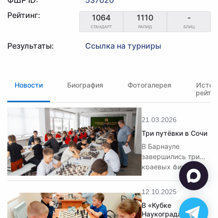
Рейтинг:
1064
1110
-
СТАНДАРТ
РАПИД
БЛИЦ
Результаты:
Ссылка на турниры
Новости
Биография
Фотогалерея
Истор
рейти
21.03.2026
Три путёвки в Сочи
В Барнауле
завершились три
краевых финала
среди школьных
команд: «Белая
12.10.2025
ладья», «Дебют» и
В «Кубке
«Шахматное поле».
Наукограда»