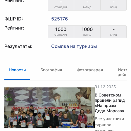
Рейтинг:
-
-
-
СТАНДАРТ
РАПИД
БЛИЦ
ФШР ID:
525176
Рейтинг:
1000
1000
-
СТАНДАРТ
РАПИД
БЛИЦ
Результаты:
Ссылка на турниры
Новости
Биография
Фотогалерея
Истор
рейти
31.12.2025
В Советском
провели рапид
«На призы
Деда Мороза»
Все участники
турнира
получили