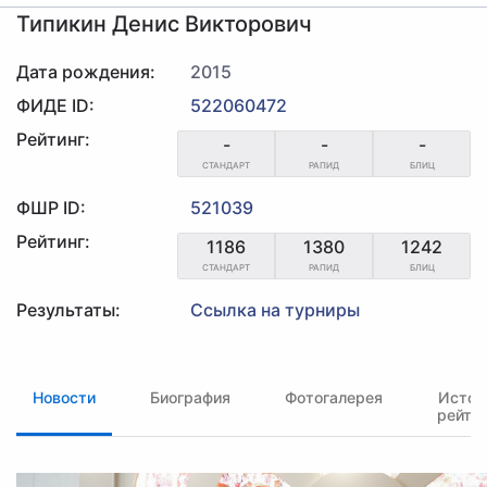
Типикин Денис Викторович
Дата рождения:
2015
ФИДЕ ID:
522060472
Рейтинг:
-
-
-
СТАНДАРТ
РАПИД
БЛИЦ
ФШР ID:
521039
Рейтинг:
1186
1380
1242
СТАНДАРТ
РАПИД
БЛИЦ
Результаты:
Ссылка на турниры
Новости
Биография
Фотогалерея
Истор
рейти