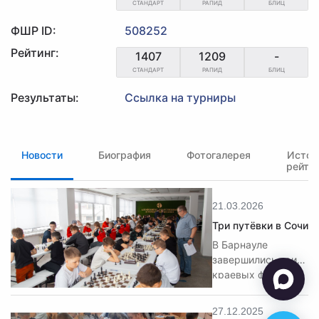
СТАНДАРТ
РАПИД
БЛИЦ
ФШР ID:
508252
Рейтинг:
1407
1209
-
СТАНДАРТ
РАПИД
БЛИЦ
Результаты:
Ссылка на турниры
Новости
Биография
Фотогалерея
Истор
рейти
21.03.2026
Три путёвки в Сочи
В Барнауле
завершились три
краевых финала
среди школьных
команд: «Белая
27.12.2025