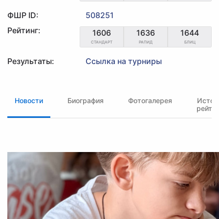
ФШР ID:
508251
Рейтинг:
1606
1636
1644
СТАНДАРТ
РАПИД
БЛИЦ
Результаты:
Ссылка на турниры
Новости
Биография
Фотогалерея
Истор
рейти