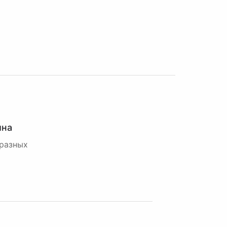
ина
 разных