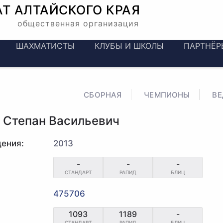
АТ
АЛТАЙСКОГО КРАЯ
общественная организация
ШАХМАТИСТЫ
КЛУБЫ И ШКОЛЫ
ПАРТНЁР
СБОРНАЯ
ЧЕМПИОНЫ
В
 Степан Васильевич
ения:
2013
-
-
-
СТАНДАРТ
РАПИД
БЛИЦ
475706
1093
1189
-
СТАНДАРТ
РАПИД
БЛИЦ