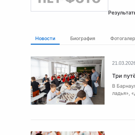
Результат
Новости
Биография
Фотогале
21.03.202
Три пут
В Барнау
ладья», 