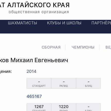
АТ
АЛТАЙСКОГО КРАЯ
общественная организация
ШАХМАТИСТЫ
КЛУБЫ И ШКОЛЫ
ПАРТНЁР
СБОРНАЯ
ЧЕМПИОНЫ
В
ков Михаил Евгеньевич
ения:
2014
-
-
-
СТАНДАРТ
РАПИД
БЛИЦ
465167
1267
1220
-
СТАНДАРТ
РАПИД
БЛИЦ