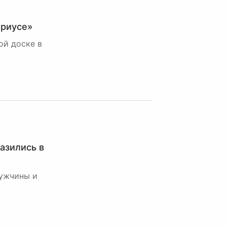
ириусе»
ой доске в
азились в
мужчины и