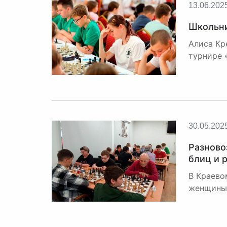
13.06.202
Школьни
Алиса Кр
турнире 
30.05.202
Разново
блиц и 
В Краево
женщины 