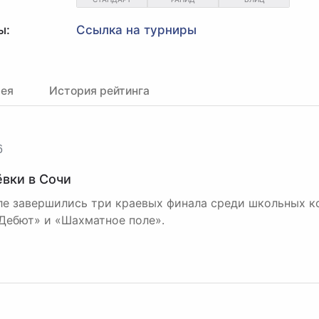
ы:
Ссылка на турниры
рея
История рейтинга
6
ёвки в Сочи
ле завершились три краевых финала среди школьных к
«Дебют» и «Шахматное поле».