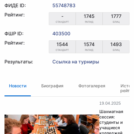
ФИДЕ ID:
55748783
Рейтинг:
-
1745
1777
СТАНДАРТ
РАПИД
БЛИЦ
ФШР ID:
403500
Рейтинг:
1544
1574
1493
СТАНДАРТ
РАПИД
БЛИЦ
Результаты:
Ссылка на турниры
Новости
Биография
Фотогалерея
Истор
рейти
19.04.2025
Шахматная
сессия:
студенты и
учащиеся
колледжей