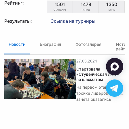
Рейтинг:
1501
1478
1350
СТАНДАРТ
РАПИД
БЛИЦ
Результаты:
Ссылка на турниры
Новости
Биография
Фотогалерея
Истор
рейти
27.03.2024
Стартовала
«Студенческая лига»
по шахматам
На первом этапе в
тройке лидеров общего
зачёта оказались
студенты
классического
университета.
✉ polart2001@mail.ru
✆ 8-905-084-57-77
Обратная связь
© 2026 Федерация шахмат Алтайского края