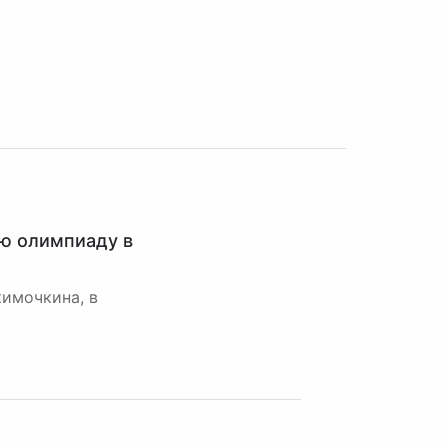
ю олимпиаду в
кимочкина, в