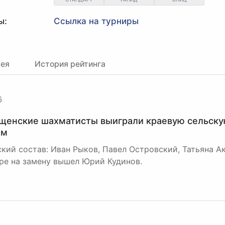
ы:
Ссылка на турниры
рея
История рейтинга
6
щенские шахматисты выиграли краевую сельску
ом
кий состав: Иван Рыков, Павел Островский, Татьяна А
ре на замену вышел Юрий Кудинов.