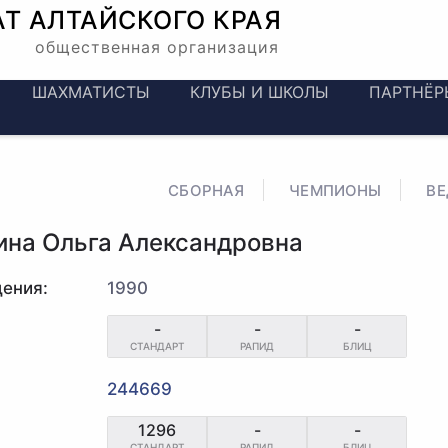
АТ
АЛТАЙСКОГО КРАЯ
общественная организация
ШАХМАТИСТЫ
КЛУБЫ И ШКОЛЫ
ПАРТНЁР
СБОРНАЯ
ЧЕМПИОНЫ
В
ина Ольга Александровна
ения:
1990
-
-
-
СТАНДАРТ
РАПИД
БЛИЦ
244669
1296
-
-
СТАНДАРТ
РАПИД
БЛИЦ