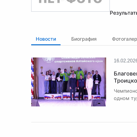
Результат
Новости
Биография
Фотогале
16.02.202
Благове
Троицк
Чемпионс
одном ту