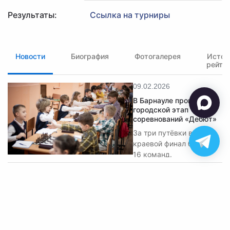
Результаты:
Ссылка на турниры
Новости
Биография
Фотогалерея
Истор
рейти
09.02.2026
В Барнауле прошёл
городской этап
соревнований «Дебют»
За три путёвки в
краевой финал боролись
16 команд.
✉ polart2001@mail.ru
✆ 8-905-084-57-77
Обратная связь
© 2026 Федерация шахмат Алтайского края